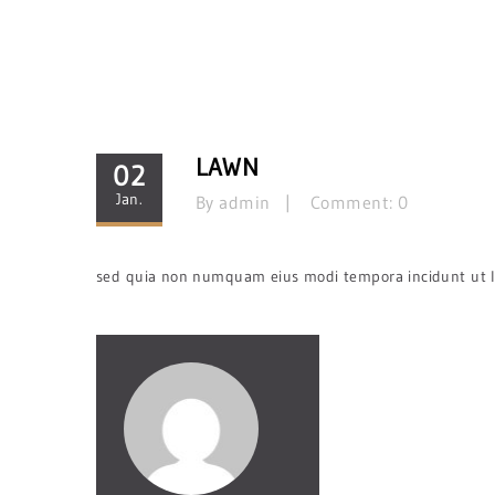
LAWN
02
Jan.
By admin
Comment: 0
sed quia non numquam eius modi tempora incidunt ut l